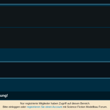
ung!
Nur registrierte Mitglieder haben Zugriff auf diesen Bereich.
Bitte einloggen oder
registrieren Sie einen Account
mit Science Fiction Modellbau Forum.