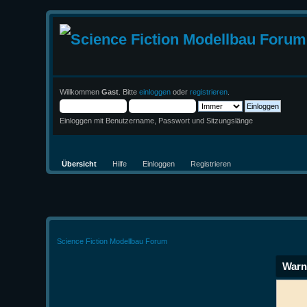
Willkommen
Gast
. Bitte
einloggen
oder
registrieren
.
Einloggen mit Benutzername, Passwort und Sitzungslänge
Übersicht
Hilfe
Einloggen
Registrieren
Science Fiction Modellbau Forum
Warn