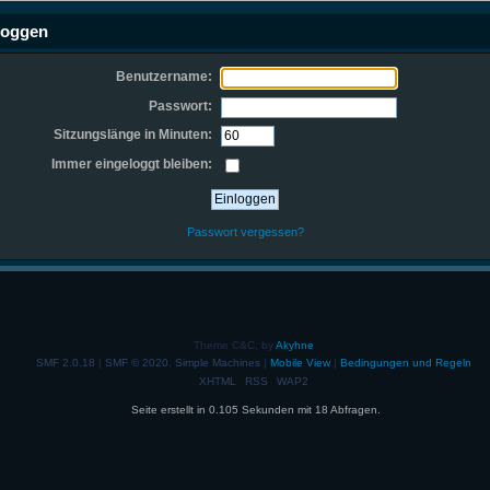
loggen
Benutzername:
Passwort:
Sitzungslänge in Minuten:
Immer eingeloggt bleiben:
Passwort vergessen?
Theme C&C, by
Akyhne
SMF 2.0.18
|
SMF © 2020
,
Simple Machines
|
Mobile View
|
Bedingungen und Regeln
XHTML
RSS
WAP2
Seite erstellt in 0.105 Sekunden mit 18 Abfragen.