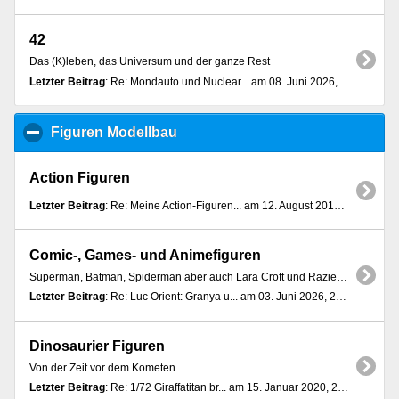
42
Das (K)leben, das Universum und der ganze Rest
Letzter Beitrag
: Re: Mondauto und Nuclear... am 08. Juni 2026, 13:19:10
Figuren Modellbau
click to collapse contents
Action Figuren
Letzter Beitrag
: Re: Meine Action-Figuren... am 12. August 2018, 15:07:37
Comic-, Games- und Animefiguren
Superman, Batman, Spiderman aber auch Lara Croft und Raziel treffen nicht nur Heidi und Wickie
Letzter Beitrag
: Re: Luc Orient: Granya u... am 03. Juni 2026, 20:09:28
Dinosaurier Figuren
Von der Zeit vor dem Kometen
Letzter Beitrag
: Re: 1/72 Giraffatitan br... am 15. Januar 2020, 22:36:40