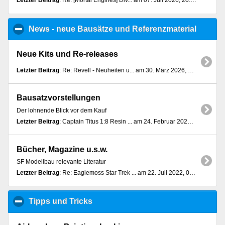
Letzter Beitrag
: Re: [Mortal Engines] Div... am 07. Juli 2026, 20:50:13
News - neue Bausätze und Referenzmaterial
click t
Neue Kits und Re-releases
Letzter Beitrag
: Re: Revell - Neuheiten u... am 30. März 2026, 16:00:47
Bausatzvorstellungen
Der lohnende Blick vor dem Kauf
Letzter Beitrag
: Captain Titus 1:8 Resin ... am 24. Februar 2026, 22:29:34
Bücher, Magazine u.s.w.
SF Modellbau relevante Literatur
Letzter Beitrag
: Re: Eaglemoss Star Trek ... am 22. Juli 2022, 01:00:51
Tipps und Tricks
click to collapse contents