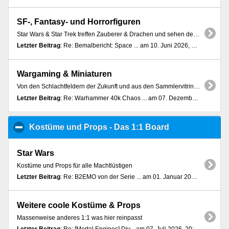
SF-, Fantasy- und Horrorfiguren
Star Wars & Star Trek treffen Zauberer & Drachen und sehen den Horror
Letzter Beitrag
: Re: Bemalbericht: Space ... am 10. Juni 2026, 12:48:29
Wargaming & Miniaturen
Von den Schlachtfeldern der Zukunft und aus den Sammlervitrinen bis 40mm
Letzter Beitrag
: Re: Warhammer 40k Chaos ... am 07. Dezember 2024, 01:15:00
Kostüme und Props - Das 1:1 Board
click to collap
Star Wars
Kostüme und Props für alle Machtlüstigen
Letzter Beitrag
: Re: B2EMO von der Serie ... am 01. Januar 2023, 14:33:41
Weitere coole Kostüme & Props
Massenweise anderes 1:1 was hier reinpasst