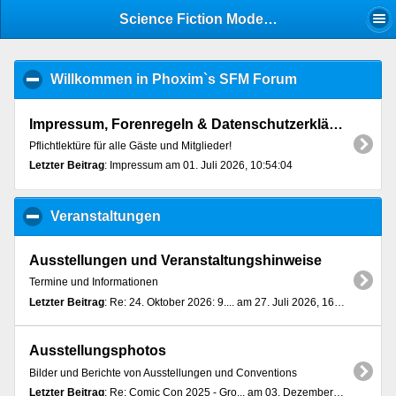
Mobile View
Science Fiction Modellbau Forum - Index
Willkommen in Phoxim`s SFM Forum
click to collap
Impressum, Forenregeln & Datenschutzerklärung
Pflichtlektüre für alle Gäste und Mitglieder!
Letzter Beitrag
: Impressum am 01. Juli 2026, 10:54:04
Veranstaltungen
click to collapse contents
Ausstellungen und Veranstaltungshinweise
Termine und Informationen
Letzter Beitrag
: Re: 24. Oktober 2026: 9.... am 27. Juli 2026, 16:29:16
Ausstellungsphotos
Bilder und Berichte von Ausstellungen und Conventions
Letzter Beitrag
: Re: Comic Con 2025 - Gro... am 03. Dezember 2025, 13:07:37