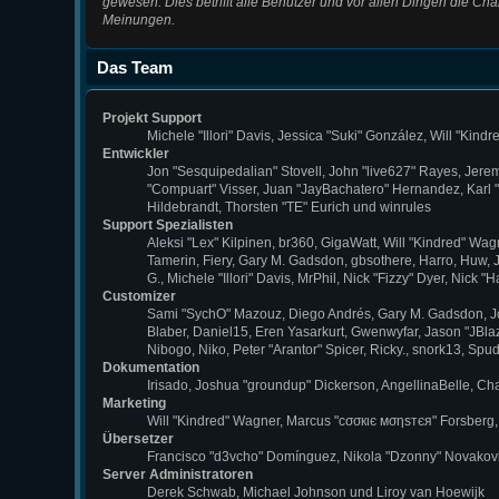
gewesen. Dies betrifft alle Benutzer und vor allen Dingen die C
Meinungen.
Das Team
Projekt Support
Michele "Illori" Davis, Jessica "Suki" González, Will "K
Entwickler
Jon "Sesquipedalian" Stovell, John "live627" Rayes, Jere
"Compuart" Visser, Juan "JayBachatero" Hernandez, Karl 
Hildebrandt, Thorsten "TE" Eurich und winrules
Support Spezialisten
Aleksi "Lex" Kilpinen, br360, GigaWatt, Will "Kindred" Wag
Tamerin, Fiery, Gary M. Gadsdon, gbsothere, Harro, Huw, Ja
G., Michele "Illori" Davis, MrPhil, Nick "Fizzy" Dyer, Ni
Customizer
Sami "SychO" Mazouz, Diego Andrés, Gary M. Gadsdon, J
Blaber, Daniel15, Eren Yasarkurt, Gwenwyfar, Jason "JBla
Nibogo, Niko, Peter "Arantor" Spicer, Ricky., snork13, Sp
Dokumentation
Irisado, Joshua "groundup" Dickerson, AngellinaBelle, C
Marketing
Will "Kindred" Wagner, Marcus "cσσкιє мσηѕтєя" Forsberg, 
Übersetzer
Francisco "d3vcho" Domínguez, Nikola "Dzonny" Novakovi
Server Administratoren
Derek Schwab, Michael Johnson und Liroy van Hoewijk