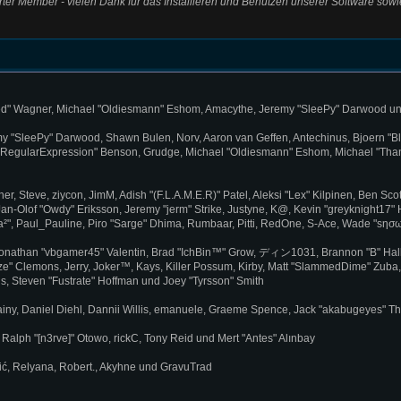
harter Member - vielen Dank für das Installieren und Benutzen unserer Software s
indred" Wagner, Michael "Oldiesmann" Eshom, Amacythe, Jeremy "SleePy" Darwood un
my "SleePy" Darwood, Shawn Bulen, Norv, Aaron van Geffen, Antechinus, Bjoern "B
"RegularExpression" Benson, Grudge, Michael "Oldiesmann" Eshom, Michael "Thanto
ner, Steve, ziycon, JimM, Adish "(F.L.A.M.E.R)" Patel, Aleksi "Lex" Kilpinen, Ben S
n-Olof "Owdy" Eriksson, Jeremy "jerm" Strike, Justyne, K@, Kevin "greyknight17" Hou
ck "Ha²", Paul_Pauline, Piro "Sarge" Dhima, Rumbaar, Pitti, RedOne, S-Ace, Wade "s
onathan "vbgamer45" Valentin, Brad "IchBin™" Grow, ディン1031, Brannon "B" Hall,
ze" Clemons, Jerry, Joker™, Kays, Killer Possum, Kirby, Matt "SlammedDime" Zuba
uds, Steven "Fustrate" Hoffman und Joey "Tyrsson" Smith
hainy, Daniel Diehl, Dannii Willis, emanuele, Graeme Spence, Jack "akabugeyes" T
Ralph "[n3rve]" Otowo, rickC, Tony Reid und Mert "Antes" Alınbay
ć, Relyana, Robert., Akyhne und GravuTrad