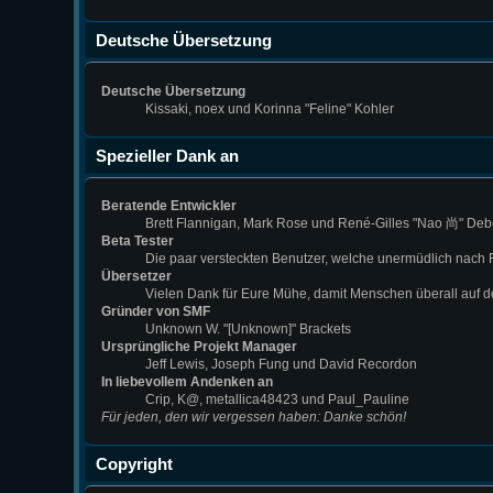
Deutsche Übersetzung
Deutsche Übersetzung
Kissaki, noex und Korinna "Feline" Kohler
Spezieller Dank an
Beratende Entwickler
Brett Flannigan, Mark Rose und René-Gilles "Nao 尚" Deb
Beta Tester
Die paar versteckten Benutzer, welche unermüdlich nach
Übersetzer
Vielen Dank für Eure Mühe, damit Menschen überall auf 
Gründer von SMF
Unknown W. "[Unknown]" Brackets
Ursprüngliche Projekt Manager
Jeff Lewis, Joseph Fung und David Recordon
In liebevollem Andenken an
Crip, K@, metallica48423 und Paul_Pauline
Für jeden, den wir vergessen haben: Danke schön!
Copyright