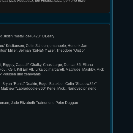
owie das gute Feedback, die Fehlermeldungen und Eure
d Justin "metallica48423" O'Leary
loc" Kristiansen, Colin Schoen, emanuele, Hendrik Jan
s" Miller, Selman "[SiNaN]" Eser, Theodore "Orstio"
cott, Bigguy, CapadY, Chalky, Chas Large, Duncan85, Eliana
, KGIII, Kill Em All, lurkalot, margarett, Mattitude, Mashby, Mick
ησω" Poulsen und xenovanis
 Bryan "Runic" Deakin, Bugo, Bulakbol, Colin "Shadow82x"
, Matthew "Labradoodle-360" Kerle, Mick., NanoSector, nend,
horsen, Jade Elizabeth Trainor und Peter Duggan