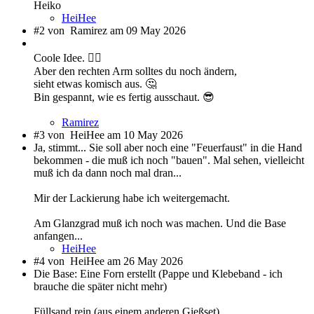
Heiko
HeiHee
#2 von
Ramirez am 09 May 2026
Coole Idee. 👍🏻
Aber den rechten Arm solltes du noch ändern,
sieht etwas komisch aus. 🤔
Bin gespannt, wie es fertig ausschaut. 😎
Ramirez
#3 von
HeiHee am 10 May 2026
Ja, stimmt... Sie soll aber noch eine "Feuerfaust" in die Hand
bekommen - die muß ich noch "bauen". Mal sehen, vielleicht
muß ich da dann noch mal dran...
Mir der Lackierung habe ich weitergemacht.
Am Glanzgrad muß ich noch was machen. Und die Base
anfangen...
HeiHee
#4 von
HeiHee am 26 May 2026
Die Base: Eine Forn erstellt (Pappe und Klebeband - ich
brauche die später nicht mehr)
Füllsand rein (aus einem anderen Gießset)