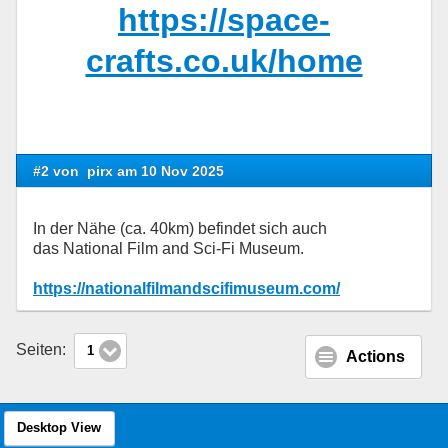
https://space-
crafts.co.uk/home
#2 von
pirx am 10 Nov 2025
In der Nähe (ca. 40km) befindet sich auch
das National Film and Sci-Fi Museum.
https://nationalfilmandscifimuseum.com/
Seiten:
1
Actions
Desktop View