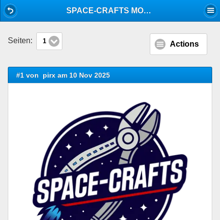
Mobile View
SPACE-CRAFTS MODEL SHOW 2026 (UK)
Seiten:
1
Actions
#1 von
pirx am 10 Nov 2025