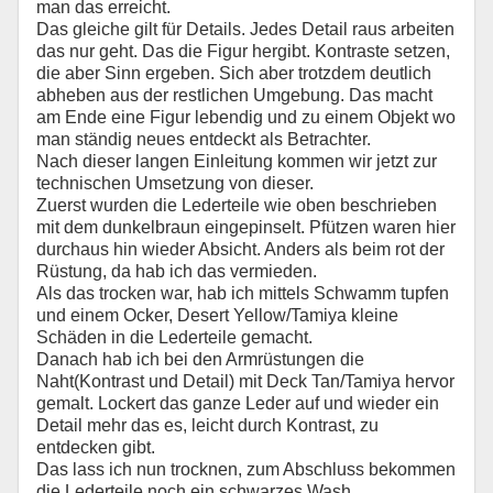
man das erreicht.
Das gleiche gilt für Details. Jedes Detail raus arbeiten
das nur geht. Das die Figur hergibt. Kontraste setzen,
die aber Sinn ergeben. Sich aber trotzdem deutlich
abheben aus der restlichen Umgebung. Das macht
am Ende eine Figur lebendig und zu einem Objekt wo
man ständig neues entdeckt als Betrachter.
Nach dieser langen Einleitung kommen wir jetzt zur
technischen Umsetzung von dieser.
Zuerst wurden die Lederteile wie oben beschrieben
mit dem dunkelbraun eingepinselt. Pfützen waren hier
durchaus hin wieder Absicht. Anders als beim rot der
Rüstung, da hab ich das vermieden.
Als das trocken war, hab ich mittels Schwamm tupfen
und einem Ocker, Desert Yellow/Tamiya kleine
Schäden in die Lederteile gemacht.
Danach hab ich bei den Armrüstungen die
Naht(Kontrast und Detail) mit Deck Tan/Tamiya hervor
gemalt. Lockert das ganze Leder auf und wieder ein
Detail mehr das es, leicht durch Kontrast, zu
entdecken gibt.
Das lass ich nun trocknen, zum Abschluss bekommen
die Lederteile noch ein schwarzes Wash.