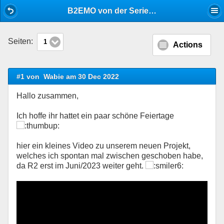
Mobile View
B2EMO von der Serie Andor
Seiten:
1
Actions
#1 von
Wabie am 30 Dec 2022
Hallo zusammen,
Ich hoffe ihr hattet ein paar schöne Feiertage
hier ein kleines Video zu unserem neuen Projekt,
welches ich spontan mal zwischen geschoben habe,
da R2 erst im Juni/2023 weiter geht.