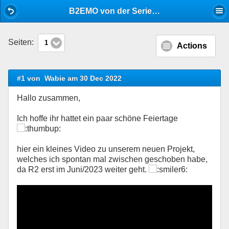
Mobile View
B2EMO von der Serie Andor
Seiten:
1
Actions
#1 von
Wabie am 30 Dec 2022
Hallo zusammen,
Ich hoffe ihr hattet ein paar schöne Feiertage
hier ein kleines Video zu unserem neuen Projekt,
welches ich spontan mal zwischen geschoben habe,
da R2 erst im Juni/2023 weiter geht.