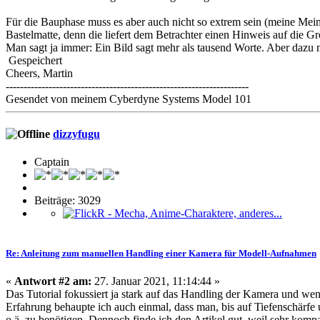
Für die Bauphase muss es aber auch nicht so extrem sein (meine Mein
Bastelmatte, denn die liefert dem Betrachter einen Hinweis auf die Grö
Man sagt ja immer: Ein Bild sagt mehr als tausend Worte. Aber dazu m
Gespeichert
Cheers, Martin
--------------------------------------------------------------------
Gesendet von meinem Cyberdyne Systems Model 101
dizzyfugu
Captain
Beiträge: 3029
Re: Anleitung zum manuellen Handling einer Kamera für Modell-Aufnahmen
«
Antwort #2 am:
27. Januar 2021, 11:14:44 »
Das Tutorial fokussiert ja stark auf das Handling der Kamera und weni
Erfahrung behaupte ich auch einmal, dass man, bis auf Tiefenschärfe
o.ä. zu benötigen. Dennoch finde ich den Artikel gut, weil sehr kompa