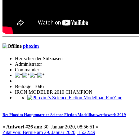
phoxim
Herrscher der Sülznasen
Administrator
Commander
Beiträge: 1046
IRON MODELER 2010 CHAMPION
Re: Phoxim Hauptquartier Science Fiction Modellbauwettbewerb 2019
«
Antwort #26 am:
30. Januar 2020, 08:56:51 »
Zitat von: Bernie am 29. Januar 2020, 15:22:49