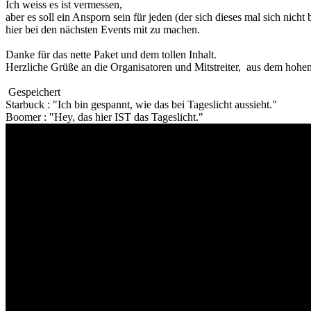
Ich weiss es ist vermessen,
aber es soll ein Ansporn sein für jeden (der sich dieses mal sich nicht b
hier bei den nächsten Events mit zu machen.
Danke für das nette Paket und dem tollen Inhalt.
Herzliche Grüße an die Organisatoren und Mitstreiter, aus dem hohe
Gespeichert
Starbuck : "Ich bin gespannt, wie das bei Tageslicht aussieht."
Boomer : "Hey, das hier IST das Tageslicht."