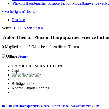
Phoxim Hauptquartier Science Fiction Modellbauwettbewerb 
« vorheriges
nächstes »
Drucken
Seiten:
1
[
2
]
Nach unten
Autor
Thema: Phoxim Hauptquartier Science Fictio
0 Mitglieder und 7 Gäste betrachten dieses Thema.
Jenny
HARDCORE SCRATCHERIN
Captain
Beiträge: 2258
Konrad Kujaus Lehrling
Re: Phoxim Hauptquartier Science Fiction Modellbauwettbewerb 2019