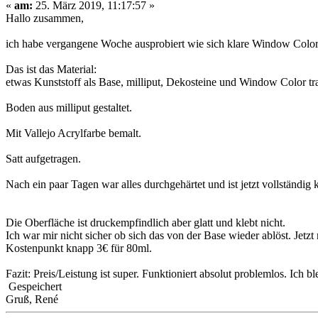
«
am:
25. März 2019, 11:17:57 »
Hallo zusammen,
ich habe vergangene Woche ausprobiert wie sich klare Window Color
Das ist das Material:
etwas Kunststoff als Base, milliput, Dekosteine und Window Color tr
Boden aus milliput gestaltet.
Mit Vallejo Acrylfarbe bemalt.
Satt aufgetragen.
Nach ein paar Tagen war alles durchgehärtet und ist jetzt vollständig k
Die Oberfläche ist druckempfindlich aber glatt und klebt nicht.
Ich war mir nicht sicher ob sich das von der Base wieder ablöst. Jetz
Kostenpunkt knapp 3€ für 80ml.
Fazit: Preis/Leistung ist super. Funktioniert absolut problemlos. Ich bl
Gespeichert
Gruß, René