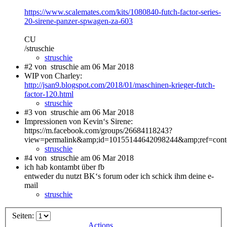
https://www.scalemates.com/kits/1080840-futch-factor-series-
20-sirene-panzer-spwagen-za-603
CU
/struschie
struschie
#2 von
struschie am 06 Mar 2018
WIP von Charley:
http://jsan9.blogspot.com/2018/01/maschinen-krieger-futch-
factor-120.html
struschie
#3 von
struschie am 06 Mar 2018
Impressionen von Kevin‘s Sirene:
https://m.facebook.com/groups/26684118243?
view=permalink&amp;id=10155144642098244&amp;ref=conten
struschie
#4 von
struschie am 06 Mar 2018
ich hab kontambt über fb
entweder du nutzt BK‘s forum oder ich schick ihm deine e-
mail
struschie
Seiten:
Actions