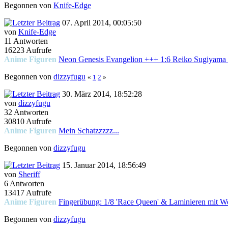
Begonnen von
Knife-Edge
07. April 2014, 00:05:50
von
Knife-Edge
11 Antworten
16223 Aufrufe
Anime Figuren
Neon Genesis Evangelion +++ 1:6 Reiko Sugiyama in
Begonnen von
dizzyfugu
«
1
2
»
30. März 2014, 18:52:28
von
dizzyfugu
32 Antworten
30810 Aufrufe
Anime Figuren
Mein Schatzzzzz...
Begonnen von
dizzyfugu
15. Januar 2014, 18:56:49
von
Sheriff
6 Antworten
13417 Aufrufe
Anime Figuren
Fingerübung: 1/8 'Race Queen' & Laminieren mit W
Begonnen von
dizzyfugu