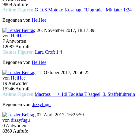
9869 Aufrufe
Anime Figuren
G.i.t.S Motoko Kusanagi "Upgrade" Miniatur 1:24
Begonnen von
HeiHee
26. November 2017, 18:17:39
von
HeiHee
7 Antworten
12082 Aufrufe
Games Figuren
Lara Croft 1:4
Begonnen von
HeiHee
11. Oktober 2017, 20:56:25
von
HeiHee
19 Antworten
15346 Aufrufe
Anime Figuren
Macross +++ 1:8 Taqisha T’saqeel, 3. Staffelführe
Begonnen von
dizzyfugu
07. April 2017, 16:25:59
von
dizzyfugu
0 Antworten
8369 Aufrufe