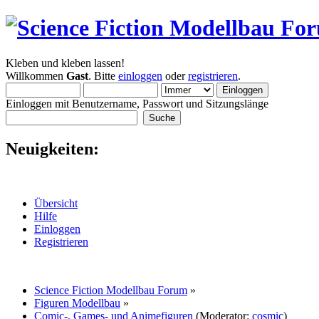
Kleben und kleben lassen!
Willkommen
Gast
. Bitte
einloggen
oder
registrieren
.
Einloggen mit Benutzername, Passwort und Sitzungslänge
Neuigkeiten:
Übersicht
Hilfe
Einloggen
Registrieren
Science Fiction Modellbau Forum
»
Figuren Modellbau
»
Comic-, Games- und Animefiguren
(Moderator:
cosmic
)