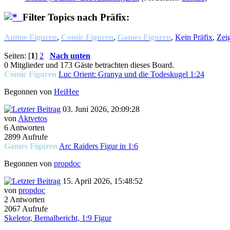
Filter Topics nach Präfix:
Anime Figuren
,
Comic Figuren
,
Games Figuren
,
Kein Präfix
,
Zeig
Seiten: [
1
]
2
Nach unten
0 Mitglieder und 173 Gäste betrachten dieses Board.
Comic Figuren
Luc Orient: Granya und die Todeskugel 1:24
Begonnen von
HeiHee
03. Juni 2026, 20:09:28
von
Aktvetos
6 Antworten
2899 Aufrufe
Games Figuren
Arc Raiders Figur in 1:6
Begonnen von
propdoc
15. April 2026, 15:48:52
von
propdoc
2 Antworten
2067 Aufrufe
Skeletor, Bemalbericht, 1:9 Figur