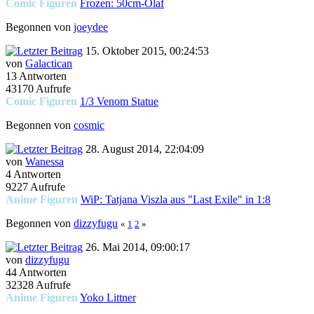
Comic Figuren
Frozen: 50cm-Olaf
Begonnen von
joeydee
15. Oktober 2015, 00:24:53
von
Galactican
13 Antworten
43170 Aufrufe
Comic Figuren
1/3 Venom Statue
Begonnen von
cosmic
28. August 2014, 22:04:09
von
Wanessa
4 Antworten
9227 Aufrufe
Anime Figuren
WiP: Tatjana Viszla aus "Last Exile" in 1:8
Begonnen von
dizzyfugu
«
1
2
»
26. Mai 2014, 09:00:17
von
dizzyfugu
44 Antworten
32328 Aufrufe
Anime Figuren
Yoko Littner