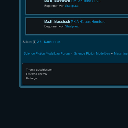
Ma.K. klassisch
Großer Hund / 1:20
Begonnen von
Staalplaat
Ma.K. klassisch
P.K.A H1 aus Hornisse
Begonnen von
Staalplaat
Seiten: [
1
]
2
3
Nach oben
Science Fiction Modellbau Forum
»
Science Fiction Modellbau
»
Maschine
Thema geschlossen
Fixiertes Thema
Umfrage