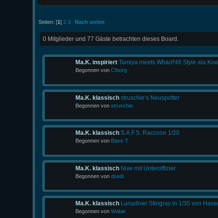
Seiten: [
1
]
2
3
Nach unten
0 Mitglieder und 77 Gäste betrachten dieses Board.
Ma.K. inspiriert
Tamiya meets Wharif'46 Style ala Ko
Begonnen von
CIborg
Ma.K. klassisch
struschie‘s Neuspotter
Begonnen von
struschie
Ma.K. klassisch
S.A.F.S. Raccoon 1/20
Begonnen von
Bass-T
Ma.K. klassisch
Nixe mit Unteroffizier
Begonnen von
doedi
Ma.K. klassisch
Lunadiver Stingray in 1/35 von Has
Begonnen von
Wabie