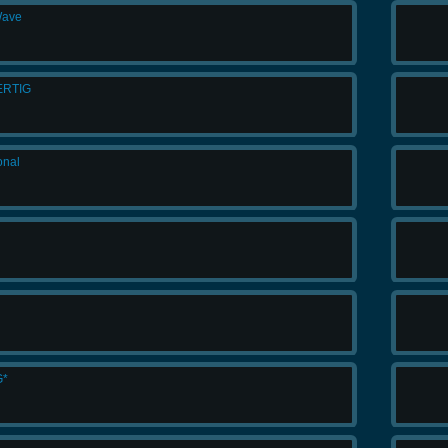
Wave
FERTIG
onal
G*