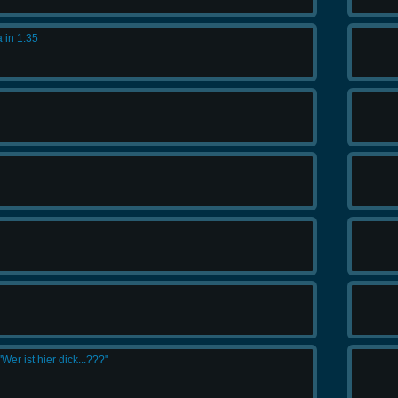
 in 1:35
er ist hier dick...???"