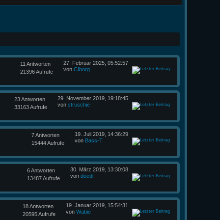
27. Februar 2025, 05:52:57
11 Antworten
von
CIborg
21396 Aufrufe
29. November 2019, 19:18:45
23 Antworten
von
struschie
33163 Aufrufe
19. Juli 2019, 14:36:29
7 Antworten
von
Bass-T
15444 Aufrufe
30. März 2019, 13:30:08
6 Antworten
von
doedi
13487 Aufrufe
19. Januar 2019, 15:54:31
18 Antworten
von
Wabie
20595 Aufrufe