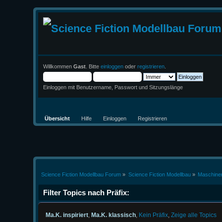
Willkommen
Gast
. Bitte
einloggen
oder
registrieren
.
Einloggen mit Benutzername, Passwort und Sitzungslänge
Übersicht
Hilfe
Einloggen
Registrieren
Science Fiction Modellbau Forum
»
Science Fiction Modellbau
»
Maschine
Filter Topics nach Präfix:
Ma.K. inspiriert
,
Ma.K. klassisch
,
Kein Präfix
,
Zeige alle Topics