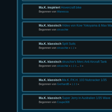
Ma.K. inspiriert
Hovercraft bike
Begonnen von
Wanessa
Ma.K. klassisch
Video von Kow Yokoyama & Max Watan
Begonnen von
struschie
Ma.K. klassisch
Split Suits
Begonnen von
struschie
«
1
2
»
Ma.K. klassisch
struschie's Merc Anti Aircraft Tank
Begonnen von
struschie
«
1
2
3
...
9
»
Ma.K. klassisch
Ma.K. P.K.H. 103 Nutcracker 1/35
Begonnen von
GerhardB
«
1
2
3
»
Ma.K. klassisch
Super Jerry in Australien 1/35 Wave
Begonnen von
Coupe308