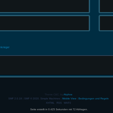
nkrieger
Theme C&C, by
Akyhne
SMF 2.0.18
|
SMF © 2020
,
Simple Machines
|
Mobile View
|
Bedingungen und Regeln
XHTML
RSS
WAP2
Seite erstellt in 0.425 Sekunden mit 72 Abfragen.