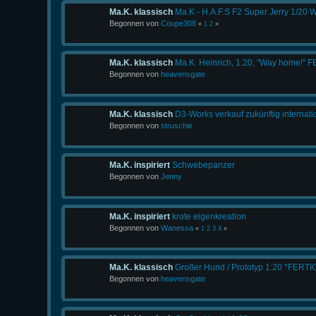
Ma.K. klassisch
Ma.K - H.A.F.S F2 Super Jerry 1/20 
Begonnen von
Coupe308
«
1
2
»
Ma.K. klassisch
Ma.K. Heinrich, 1:20, "Way home!" 
Begonnen von
heavensgate
Ma.K. klassisch
D3-Works verkauf zukünftig internati
Begonnen von
struschie
Ma.K. inspiriert
Schwebepanzer
Begonnen von
Jenny
Ma.K. inspiriert
krote eigenkreation
Begonnen von
Wanessa
«
1
2
3
4
»
Ma.K. klassisch
Großer Hund / Prototyp 1:20 *FERTI
Begonnen von
heavensgate