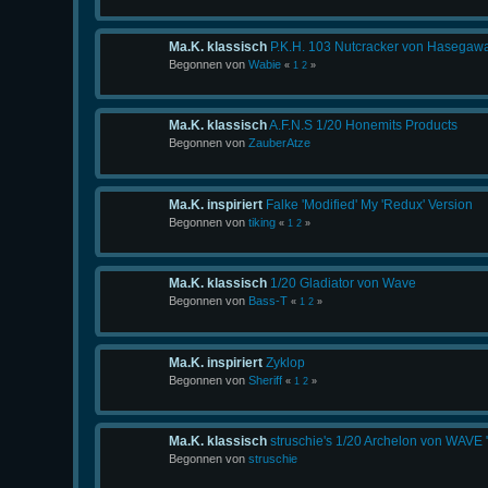
Ma.K. klassisch
P.K.H. 103 Nutcracker von Hasegawa
Begonnen von
Wabie
«
1
2
»
Ma.K. klassisch
A.F.N.S 1/20 Honemits Products
Begonnen von
ZauberAtze
Ma.K. inspiriert
Falke 'Modified' My 'Redux' Version
Begonnen von
tiking
«
1
2
»
Ma.K. klassisch
1/20 Gladiator von Wave
Begonnen von
Bass-T
«
1
2
»
Ma.K. inspiriert
Zyklop
Begonnen von
Sheriff
«
1
2
»
Ma.K. klassisch
struschie's 1/20 Archelon von WAVE "W
Begonnen von
struschie