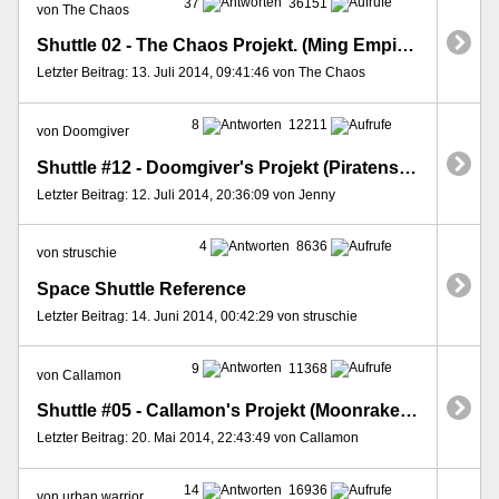
37
36151
von The Chaos
Shuttle 02 - The Chaos Projekt. (Ming Empire/Erath Hybrid Ship)
Letzter Beitrag: 13. Juli 2014, 09:41:46 von The Chaos
8
12211
von Doomgiver
Shuttle #12 - Doomgiver's Projekt (Piratenschiff "White Baccardi III")
Letzter Beitrag: 12. Juli 2014, 20:36:09 von Jenny
4
8636
von struschie
Space Shuttle Reference
Letzter Beitrag: 14. Juni 2014, 00:42:29 von struschie
9
11368
von Callamon
Shuttle #05 - Callamon's Projekt (Moonraker 5)
Letzter Beitrag: 20. Mai 2014, 22:43:49 von Callamon
14
16936
von urban warrior