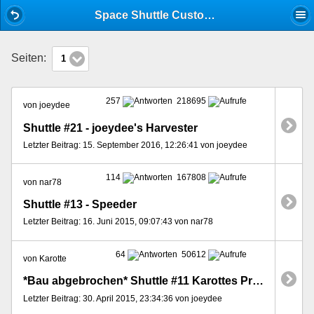
Mobile View
Space Shuttle Custom Paintjob
Seiten:
1
257
218695
von joeydee
Shuttle #21 - joeydee's Harvester
Letzter Beitrag: 15. September 2016, 12:26:41 von joeydee
114
167808
von nar78
Shuttle #13 - Speeder
Letzter Beitrag: 16. Juni 2015, 09:07:43 von nar78
64
50612
von Karotte
*Bau abgebrochen* Shuttle #11 Karottes Projekt "Space Shagnum"
Letzter Beitrag: 30. April 2015, 23:34:36 von joeydee